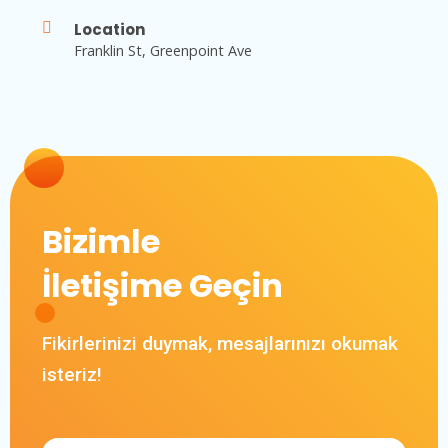
Location
Franklin St, Greenpoint Ave
Bizimle
İletişime Geçin
Fikirlerinizi duymak, mesajlarınızı okumak
isteriz!