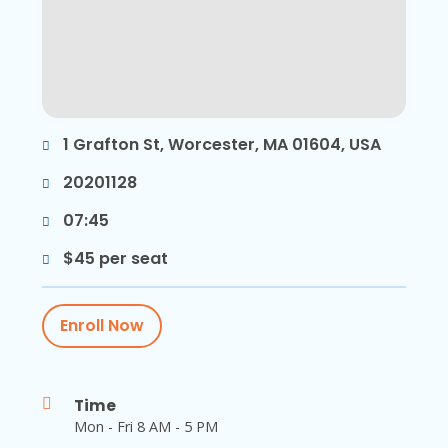
1 Grafton St, Worcester, MA 01604, USA
20201128
07:45
$45 per seat
Enroll Now
Time
Mon - Fri 8 AM - 5 PM