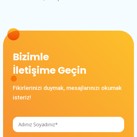
Bizimle
İletişime Geçin
Fikirlerinizi duymak, mesajlarınızı okumak
isteriz!