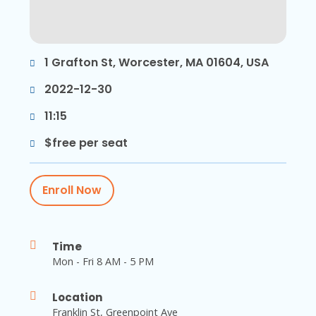
1 Grafton St, Worcester, MA 01604, USA
2022-12-30
11:15
$free per seat
Enroll Now
Time
Mon - Fri 8 AM - 5 PM
Location
Franklin St, Greenpoint Ave