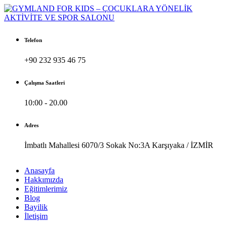
Skip
to
content
Telefon
+90 232 935 46 75
Çalışma Saatleri
10:00 - 20.00
Adres
İmbatlı Mahallesi 6070/3 Sokak No:3A Karşıyaka / İZMİR
Anasayfa
Hakkımızda
Eğitimlerimiz
Blog
Bayilik
İletişim