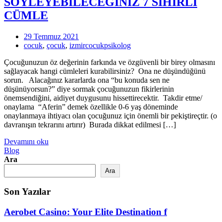
SÖYLEYEBİLECEĞİNİZ 7 SİHİRLİ
CÜMLE
29 Temmuz 2021
cocuk
,
çocuk
,
izmircocukpsikolog
Çocuğunuzun öz değerinin farkında ve özgüvenli bir birey olmasını
sağlayacak hangi cümleleri kurabilirsiniz? Ona ne düşündüğünü
sorun. Alacağınız kararlarda ona “bu konuda sen ne
düşünüyorsun?” diye sormak çocuğunuzun fikirlerinin
önemsendiğini, aidiyet duygusunu hissettirecektir. Takdir etme/
onaylama “Aferin” demek özellikle 0-6 yaş döneminde
onaylanmaya ihtiyacı olan çocuğunuz için önemli bir pekiştireçtir. (o
davranışın tekrarını artırır) Burada dikkat edilmesi […]
Devamını oku
Blog
Ara
Ara
Son Yazılar
Aerobet Casino: Your Elite Destination f