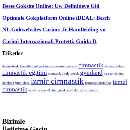
Beste Goksite Online: Uw Definitieve Gid
Optimale Gokplatform Online iDEAL: Besch
NL Gokwebsites Casino: Je Handleiding vo
Casinò Internazionali Protetti: Guida D
Etiketler
cimnastik
#anneolmak #kendinimutluet #mutluanne #mutluçocuk
cimnastik dersi
cimnastik eğitimi
gymland
cimnastik okulu
cocuk
hareket eğitimi
izmir cimnastik
temel
hareket eğitimi dersi
izmircocukpsikolog
cimnastik
temel hareket eğitimi
çocuk
çocuklar için cimnastik
Bizimle
İletişime Geçin