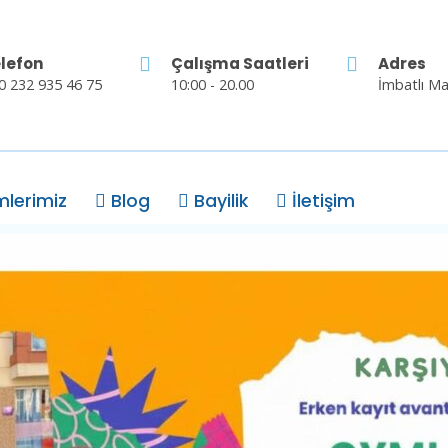
lefon
Çalışma Saatleri
Adres
0 232 935 46 75
10:00 - 20.00
İmbatlı Ma
mlerimiz
Blog
Bayilik
İletişim