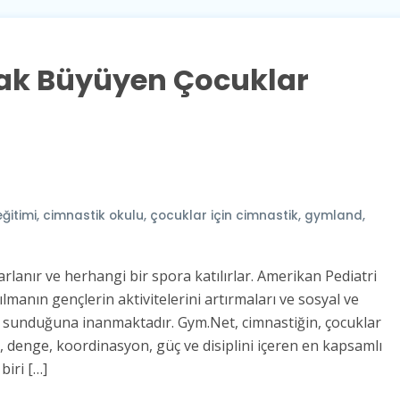
ak Büyüyen Çocuklar
ğitimi
,
cimnastik okulu
,
çocuklar için cimnastik
,
gymland
,
rlanır ve herhangi bir spora katılırlar. Amerikan Pediatri
lmanın gençlerin aktivitelerini artırmaları ve sosyal ve
rsat sunduğuna inanmaktadır. Gym.Net, cimnastiğin, çocuklar
z, denge, koordinasyon, güç ve disiplini içeren en kapsamlı
iri […]