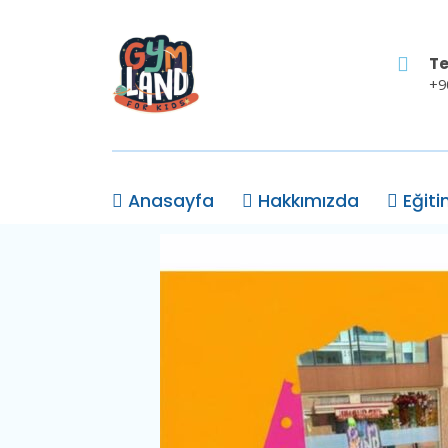
Te
+9
Anasayfa
Hakkımızda
Eğiti