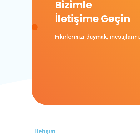
Bizimle
İletişime Geçin
Fikirlerinizi duymak, mesajların
İletişim