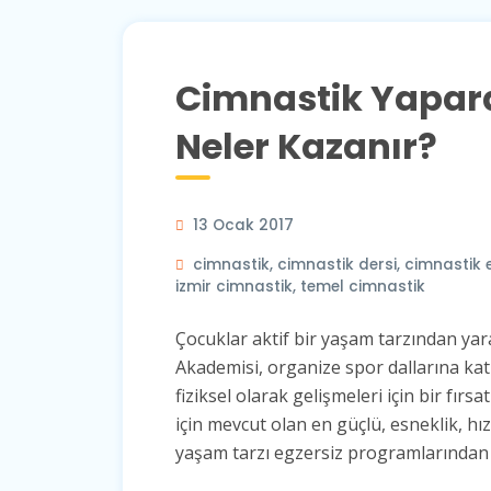
Cimnastik Yapar
Neler Kazanır?
13 Ocak 2017
cimnastik
,
cimnastik dersi
,
cimnastik e
izmir cimnastik
,
temel cimnastik
Çocuklar aktif bir yaşam tarzından yara
Akademisi, organize spor dallarına katı
fiziksel olarak gelişmeleri için bir fı
için mevcut olan en güçlü, esneklik, hı
yaşam tarzı egzersiz programlarından b