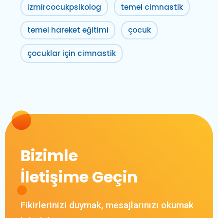
izmircocukpsikolog
temel cimnastik
temel hareket eğitimi
çocuk
çocuklar için cimnastik
Bizimle
İletişime Geçin
Fikirlerinizi duymak, mesajlarınızı okumak